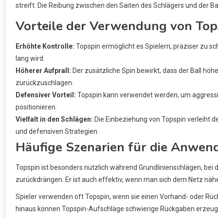
streift. Die Reibung zwischen den Saiten des Schlägers und der B
Vorteile der Verwendung von Top
Erhöhte Kontrolle:
Topspin ermöglicht es Spielern, präziser zu sch
lang wird.
Höherer Aufprall:
Der zusätzliche Spin bewirkt, dass der Ball höhe
zurückzuschlagen.
Defensiver Vorteil:
Topspin kann verwendet werden, um aggressive 
positionieren.
Vielfalt in den Schlägen:
Die Einbeziehung von Topspin verleiht d
und defensiven Strategien.
Häufige Szenarien für die Anwen
Topspin ist besonders nützlich während Grundlinienschlägen, bei 
zurückdrängen. Er ist auch effektiv, wenn man sich dem Netz näher
Spieler verwenden oft Topspin, wenn sie einen Vorhand- oder Rü
hinaus können Topspin-Aufschläge schwierige Rückgaben erzeugen,