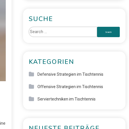
SUCHE
KATEGORIEN
Defensive Strategien im Tischtennis
Offensive Strategien im Tischtennis
Serviertechniken im Tischtennis
eine
NEUESTE BEITRÄGE