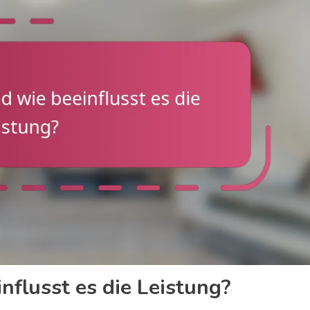
nflusst es die Leistung?