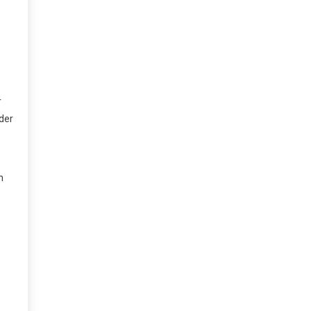
r
der
n