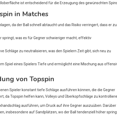
alloberfläche ist entscheidend für die Erzeugung des gewünschten Spins
spin in Matches
lagen, da der Ball schnell abtaucht und das Risiko verringert, dass er zu
r springt, was es für Gegner schwieriger macht, effektiv
Schläge zu neutralisieren, was den Spielern Zeit gibt, sich neu zu
em Spiel eines Spielers Tiefe und ermöglicht eine Mischung aus offens
dung von Topspin
denen Spieler konstant tiefe Schläge ausführen können, die die Gegner
t, da Topspin helfen kann, Volleys und Überkopfschläge zu kontrolliere
ckhandschlag ausführen, um Druck auf ihre Gegner auszuüben. Darüber
 insbesondere auf Sandplätzen, wo der Ball tendenziell höher spring