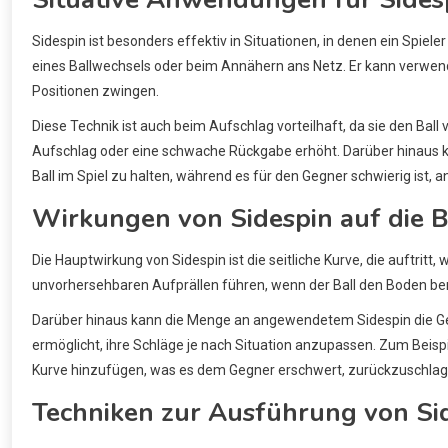
Sidespin ist besonders effektiv in Situationen, in denen ein Spiel
eines Ballwechsels oder beim Annähern ans Netz. Er kann verwend
Positionen zwingen.
Diese Technik ist auch beim Aufschlag vorteilhaft, da sie den B
Aufschlag oder eine schwache Rückgabe erhöht. Darüber hinaus k
Ball im Spiel zu halten, während es für den Gegner schwierig ist, a
Wirkungen von Sidespin auf die
Die Hauptwirkung von Sidespin ist die seitliche Kurve, die auftritt
unvorhersehbaren Aufprällen führen, wenn der Ball den Boden berü
Darüber hinaus kann die Menge an angewendetem Sidespin die Ges
ermöglicht, ihre Schläge je nach Situation anzupassen. Zum Beispi
Kurve hinzufügen, was es dem Gegner erschwert, zurückzuschlag
Techniken zur Ausführung von Si