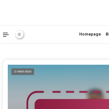
Homepage
B
21 MINS READ