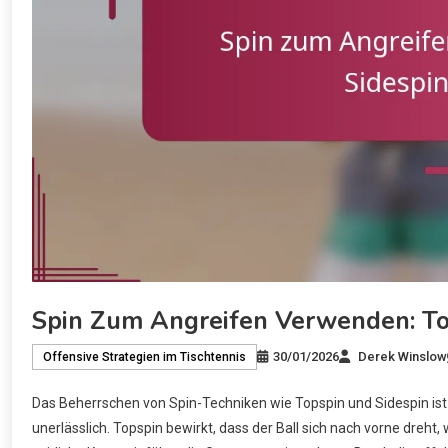
Spin Zum Angreifen Verwenden: Top
30/01/2026
Derek Winslow
Offensive Strategien im Tischtennis
Das Beherrschen von Spin-Techniken wie Topspin und Sidespin ist f
unerlässlich. Topspin bewirkt, dass der Ball sich nach vorne dreht